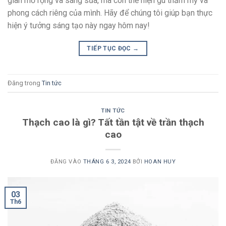
gian mở rộng và sáng sủa, mà còn thể hiện gu thẩm mỹ và
phong cách riêng của mình. Hãy để chúng tôi giúp bạn thực
hiện ý tưởng sáng tạo này ngay hôm nay!
TIẾP TỤC ĐỌC
→
Đăng trong
Tin tức
TIN TỨC
Thạch cao là gì? Tất tần tật về trần thạch
cao
ĐĂNG VÀO
THÁNG 6 3, 2024
BỞI
HOAN HUY
03
Th6